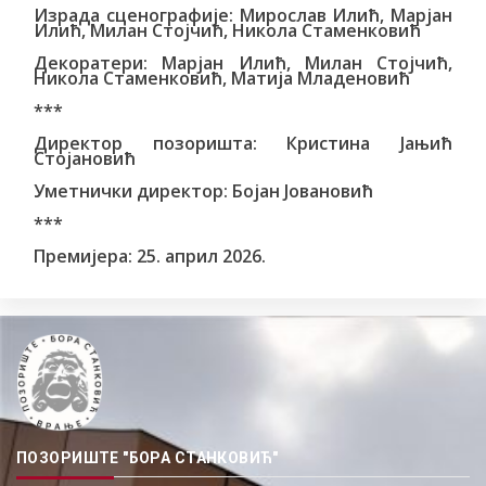
Израда сценографије: Мирослав Илић, Марјан
Илић, Милан Стојчић, Никола Стаменковић
Декоратери: Марјан Илић, Милан Стојчић,
Никола Стаменковић, Матија Младеновић
***
Директор позоришта: Кристина Јањић
Стојановић
Уметнички директор: Бојан Јовановић
***
Премијера: 25. април 2026.
ПОЗОРИШТЕ "БОРА СТАНКОВИЋ"