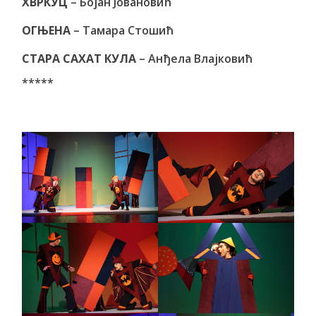
ХВРКУЦ
– Бојан Јовановић
ОГЊЕНА
– Тамара Стошић
СТАРА САХАТ КУЛА
– Анђела Влајковић
*****