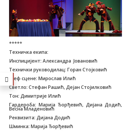
*****
Техничка екипа:
Инспицијент: Александра Јовановић
Технички руководилац: Горан Стојковић
Шеф сцене: Мирослав Илић
Светло: Стефан Рашић, Дејан Стојилковић
Тон: Димитрије Илић
Гардероба: Марија Ђорђевић, Дијана Додић,
Весна Младеновић
Реквизита: Дијана Додић
Шминка: Марија Ђорђевић