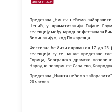
април 11, 2024
Представа „Ништа нећемо заборавити
Ценић, у драматизацији Тијане Гру
селекцију међународног фестивала Вим
Виминацијум, код Пожаревца.
Фестивал ће бити одржан од 17. до 23. 
селекцији су се нашле представе сл
Горица, Београдско драмско позориш
Народно позориште Сарајево, Копродук
Представа „Ништа нећемо заборавити“ ћ
20 часова.