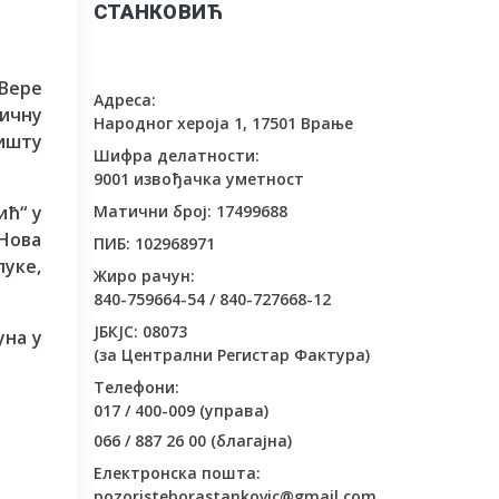
СТАНКОВИЋ
Вере
Адреса:
ичну
Народног хероја 1, 17501 Врање
зишту
Шифра делатности:
9001 извођачка уметност
ић“ у
Матични број: 17499688
Нова
ПИБ: 102968971
уке,
Жиро рачун:
840-759664-54 / 840-727668-12
ЈБКЈС: 08073
уна у
(за Централни Регистар Фактура)
Телефони:
017 / 400-009 (управа)
066 / 887 26 00 (благајна)
Електронска пошта:
pozoristeborastankovic@gmail.com