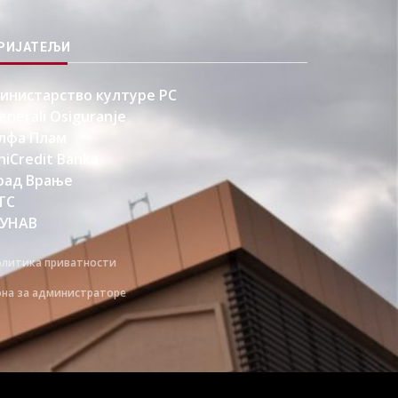
РИЈАТЕЉИ
инистарство културе РС
enerali Osiguranje
лфа Плам
niCredit Banka
рад Врање
ТС
УНАВ
олитика приватности
она за администраторе