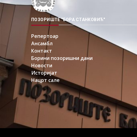
ПОЗОРИШТЕ "БОРА СТАНКОВИЋ"
Репертоар
Ансамбл
Контакт
Борини позоришни дани
Новости
Историјат
Нацрт сале