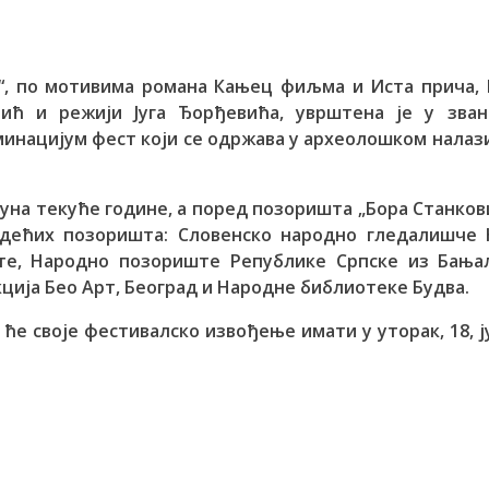
“, по мотивима романа Кањец фиљма и Иста прича, 
мић и режији Југа Ђорђевића, уврштена је у зван
инацијум фест који се одржава у археолошком нала
јуна текуће године, а поред позоришта „Бора Станков
едећих позоришта: Словенско народно гледалишче 
те, Народно позориште Републике Српске из Бањал
ција Бео Арт, Београд и Народне библиотеке Будва.
е своје фестивалско извођење имати у уторак, 18, ј