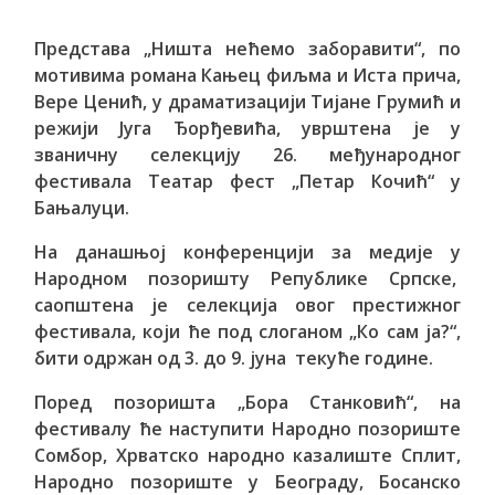
Представа „Ништа нећемо заборавити“, по
мотивима романа Кањец фиљма и Иста прича,
Вере Ценић, у драматизацији Тијане Грумић и
режији Југа Ђорђевића, уврштена је у
званичну селекцију 26. међународног
фестивала Театар фест „Петар Кочић“ у
Бањалуци.
На данашњој конференцији за медије у
Народном позоришту Републике Српске,
саопштена је селекција овог престижног
фестивала, који ће под слоганом „Ко сам ја?“,
бити одржан од 3. до 9. јуна текуће године.
Поред позоришта „Бора Станковић“, на
фестивалу ће наступити Народно позориште
Сомбор, Хрватско народно казалиште Сплит,
Народно позориште у Београду, Босанско