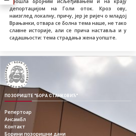
прошла бројним исљеђивањем и на крају
депортацијом на Голи оток. Кроз ову,
наизглед локалну, причу, јер је ријеч о младој
Врањанки, отвара се болна тема наше, не тако
славне историје, али се прича наставља и у
садашњости: тема страдања жена уопште.
ПОЗОРИШТЕ "БОРА СТАНКОВИЋ"
Репертоар
Ансамбл
Контакт
Борини позоришни дани