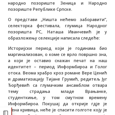
народно позориште Зеница и Народно
позориште Републике Српске.
О представи „Ништа нећемо заборавити“,
селекторка фестивала, глумица Народног
позоришта РС, Наташа Иванчевић је у
образложењу селекције написала следеће:
Историјски период који је годинама био
маргинализован, о коме се врло површно зна,
а који је оставио снажан печат на наш
идентитет – период Информбироа и Голог
отока. Веома храбро кроз романе Вере Ценић
и драматизацију Тијане Грумић, редитељ Југ
Ђорђевић са глумачким ансамблом отвара
тему страдања младе Врањанке,
студенткиње, у том смутном времену
Информбироа. Покушај да открије гдје је
њена кривица, неће је спасити голготе коју је