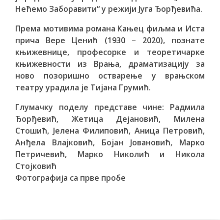
Нећемо Заборавити“ у режији Југа Ђорђевића.
Према мотивима романа Кањец фиљма и Иста
прича Вере Ценић (1930 – 2020), познате
књижевнице, професорке и теоретичарке
књижевности из Врања, драматизацију за
ново позоришно остварење у врањском
театру урадила је Тијана Грумић.
Глумачку поделу представе чине: Радмила
Ђорђевић, Жетица Дејановић, Милена
Стошић, Јелена Филиповић, Аница Петровић,
Анђела Влајковић, Бојан Јовановић, Марко
Петричевић, Марко Николић и Никола
Стојковић
Фотографија са прве пробе