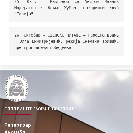
25. Окт. - Разговор са Анитом Манчић 
Модератор : Жељко Хубач, позоришни клуб 
"Талија"
26. Октобар - СЦЕНСКО ЧИТАЊЕ – Народна драма 
– Олга Димитријевић, режија Снежана Тришић, 
пре проглашења победника
ПОЗОРИШТЕ "БОРА СТАНКОВИЋ"
Репертоар
Ансамбл