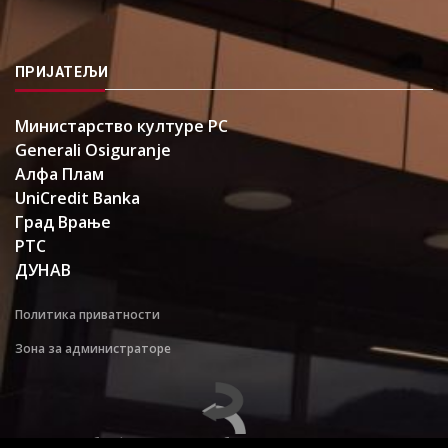
ПРИЈАТЕЉИ
Министарство културе РС
Generali Osiguranje
Алфа Плам
UniCredit Banka
Град Врање
РТС
ДУНАВ
Политика приватности
Зона за администраторе
Веб софтвер за јавне субјекте израдио: Релоад