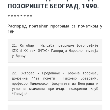
ПОЗОРИШТЕ БЕОГРАД, 1990.
* * * * * * * *
Распоред пратећег програма са почетком у
18h
21. Октобар - Изложба позоришне фотографије 
XIX И XX век (МПУС) Галерија Народног музеја 
у Врању
22. Октобар - Предавање - Борина торбица, 
домовина ''за понети'' Тихомир Брајовић, 
професор Филолошког факултета из Београда и 
угледни књижевни критичар, позоришни клуб 
"Талија"